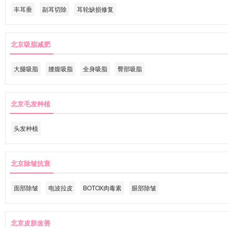
丰耳垂
副耳切除
耳轮缺损修复
北京吸脂减肥
大腿吸脂
腰腹吸脂
全身吸脂
臀部吸脂
北京毛发种植
头发种植
北京除皱抗衰
面部除皱
电波拉皮
BOTOX肉毒素
眼部除皱
北京皮肤改善