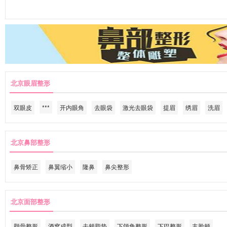
北京眼眉整形
双眼皮
***
开内眼角
去眼袋
激光去眼袋
提眉
绣眉
洗眉
北京鼻部整形
鼻骨矫正
鼻翼缩小
隆鼻
鼻尖整形
北京面部整形
颧骨整形
酒窝成型
去颊脂垫
下颌角整形
下巴整形
丰脸颊