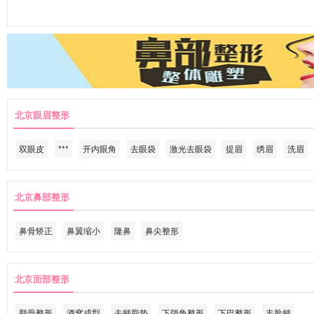
北京眼眉整形
双眼皮
***
开内眼角
去眼袋
激光去眼袋
提眉
绣眉
洗眉
北京鼻部整形
鼻骨矫正
鼻翼缩小
隆鼻
鼻尖整形
北京面部整形
颧骨整形
酒窝成型
去颊脂垫
下颌角整形
下巴整形
丰脸颊