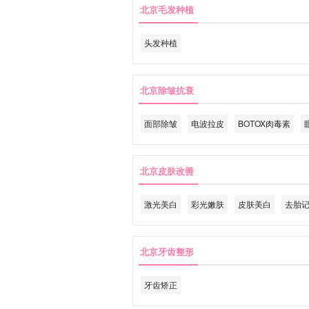
北京毛发种植
头发种植
北京除皱抗衰
面部除皱
电波拉皮
BOTOX肉毒素
北京皮肤改善
激光美白
彩光嫩肤
皮肤美白
去胎
北京牙齿整形
牙齿矫正