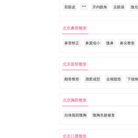
双眼皮
***
开内眼角
去眼袋
激光
北京鼻部整形
鼻骨矫正
鼻翼缩小
隆鼻
鼻尖整形
北京面部整形
颧骨整形
酒窝成型
去颊脂垫
下颌
北京胸部整形
自体脂肪隆胸
隆胸失败修复
北京口唇整形