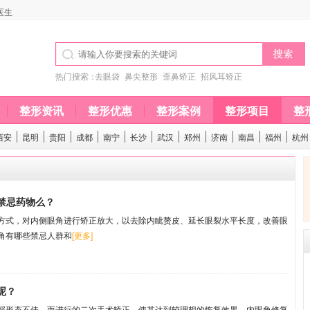
医生
热门搜索：
去眼袋
鼻尖整形
歪鼻矫正
招风耳矫正
整形资讯
整形优惠
整形案例
整形项目
整
西安
昆明
贵阳
成都
南宁
长沙
武汉
郑州
济南
南昌
福州
杭州
禁忌药物么？
式，对内侧眼角进行矫正放大，以去除内眦赘皮、延长眼裂水平长度，改善眼
角有哪些禁忌人群和
[更多]
呢？
形态不佳，而进行的二次手术矫正，使其达到较理想的恢复效果。内眼角修复