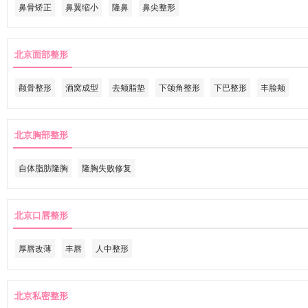
鼻骨矫正
鼻翼缩小
隆鼻
鼻尖整形
北京面部整形
颧骨整形
酒窝成型
去颊脂垫
下颌角整形
下巴整形
丰脸颊
北京胸部整形
自体脂肪隆胸
隆胸失败修复
北京口唇整形
厚唇改薄
丰唇
人中整形
北京私密整形