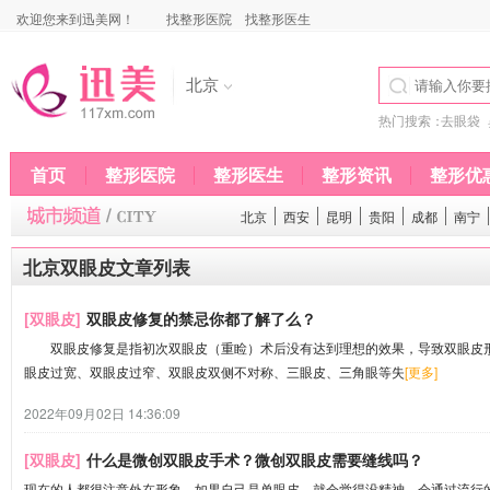
欢迎您来到迅美网！
找整形医院
找整形医生
北京
热门搜索：
去眼袋
首页
整形医院
整形医生
整形资讯
整形优
北京
西安
昆明
贵阳
成都
南宁
北京双眼皮文章列表
[双眼皮]
双眼皮修复的禁忌你都了解了么？
双眼皮修复是指初次双眼皮（重睑）术后没有达到理想的效果，导致双眼皮形
眼皮过宽、双眼皮过窄、双眼皮双侧不对称、三眼皮、三角眼等失
[更多]
2022年09月02日 14:36:09
[双眼皮]
什么是微创双眼皮手术？微创双眼皮需要缝线吗？
现在的人都很注意外在形象，如果自己是单眼皮，就会觉得没精神，会通过流行