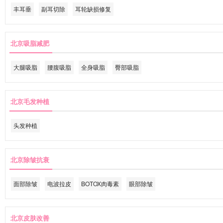
丰耳垂
副耳切除
耳轮缺损修复
北京吸脂减肥
大腿吸脂
腰腹吸脂
全身吸脂
臀部吸脂
北京毛发种植
头发种植
北京除皱抗衰
面部除皱
电波拉皮
BOTOX肉毒素
眼部除皱
北京皮肤改善