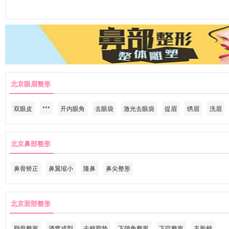
北京眼眉整形
双眼皮
***
开内眼角
去眼袋
激光去眼袋
提眉
绣眉
洗眉
北京鼻部整形
鼻骨矫正
鼻翼缩小
隆鼻
鼻尖整形
北京面部整形
颧骨整形
酒窝成型
去颊脂垫
下颌角整形
下巴整形
丰脸颊