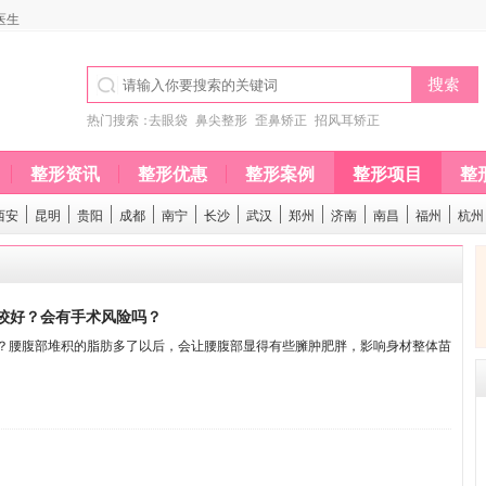
医生
热门搜索：
去眼袋
鼻尖整形
歪鼻矫正
招风耳矫正
整形资讯
整形优惠
整形案例
整形项目
整
西安
昆明
贵阳
成都
南宁
长沙
武汉
郑州
济南
南昌
福州
杭州
较好？会有手术风险吗？
？腰腹部堆积的脂肪多了以后，会让腰腹部显得有些臃肿肥胖，影响身材整体苗