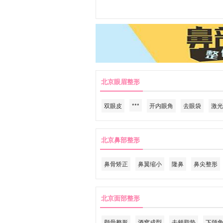
北京眼眉整形
双眼皮
***
开内眼角
去眼袋
激光
北京鼻部整形
鼻骨矫正
鼻翼缩小
隆鼻
鼻尖整形
北京面部整形
颧骨整形
酒窝成型
去颊脂垫
下颌