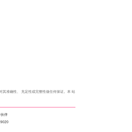
其准确性、 充足性或完整性做任何保证。本 站
作伙伴
19020