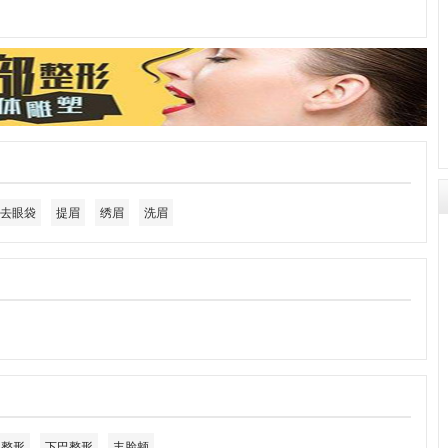
去眼袋
提眉
绣眉
洗眉
角整形
下巴整形
丰脸颊