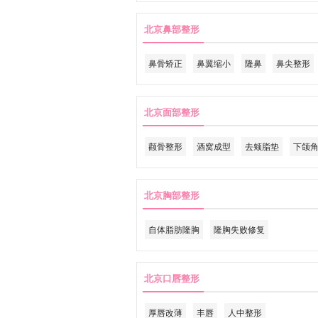
北京鼻部整形
鼻骨矫正
鼻翼缩小
隆鼻
鼻尖整形
北京面部整形
颧骨整形
酒窝成型
去颊脂垫
下颌
北京胸部整形
自体脂肪隆胸
隆胸失败修复
北京口唇整形
厚唇改薄
丰唇
人中整形