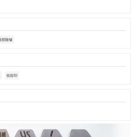
眼部除皱
记
祛痘印