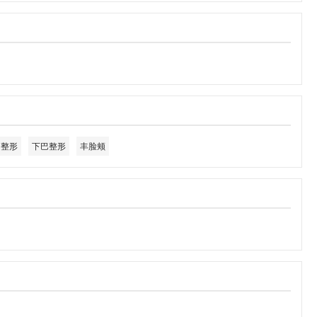
角整形
下巴整形
丰脸颊