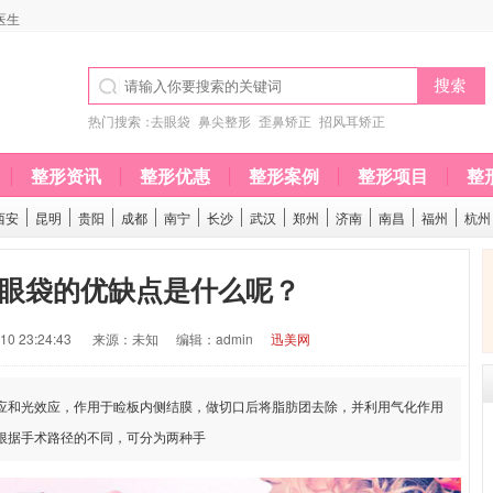
医生
热门搜索：
去眼袋
鼻尖整形
歪鼻矫正
招风耳矫正
整形资讯
整形优惠
整形案例
整形项目
整
西安
昆明
贵阳
成都
南宁
长沙
武汉
郑州
济南
南昌
福州
杭州
眼袋的优缺点是什么呢？
0 23:24:43
来源：未知
编辑：admin
迅美网
和光效应，作用于睑板内侧结膜，做切口后将脂肪团去除，并利用气化作用
根据手术路径的不同，可分为两种手