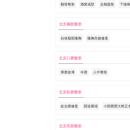
颧骨整形
酒窝成型
去颊脂垫
下颌
北京胸部整形
自体脂肪隆胸
隆胸失败修复
北京口唇整形
厚唇改薄
丰唇
人中整形
北京私密整形
处女膜修复
阴道紧缩
小阴唇肥大矫正
北京耳部整形