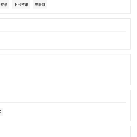
角整形
下巴整形
丰脸颊
术