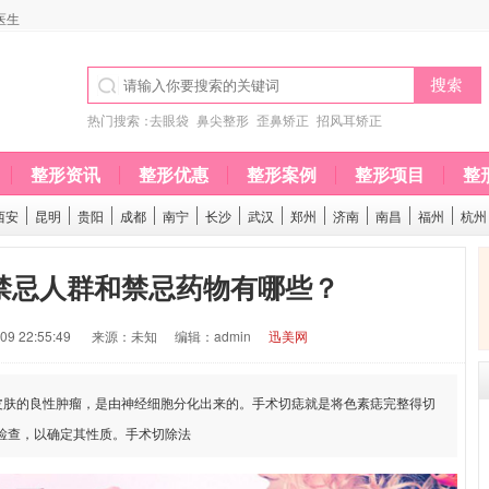
医生
热门搜索：
去眼袋
鼻尖整形
歪鼻矫正
招风耳矫正
整形资讯
整形优惠
整形案例
整形项目
整
西安
昆明
贵阳
成都
南宁
长沙
武汉
郑州
济南
南昌
福州
杭州
禁忌人群和禁忌药物有哪些？
9 22:55:49
来源：未知
编辑：admin
迅美网
肤的良性肿瘤，是由神经细胞分化出来的。手术切痣就是将色素痣完整得切
检查，以确定其性质。手术切除法