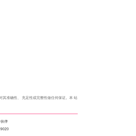
其准确性、 充足性或完整性做任何保证。本 站
作伙伴
19020