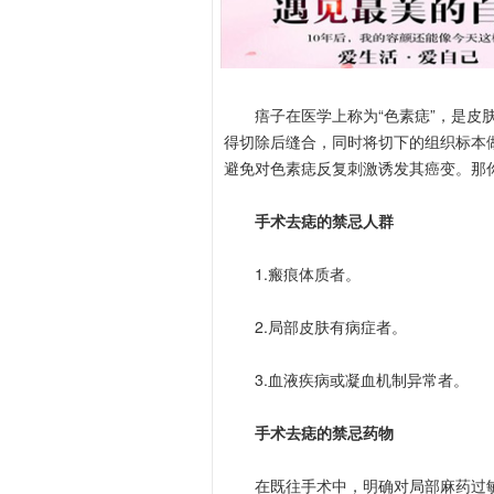
痦子在医学上称为“色素痣”，是皮肤
得切除后缝合，同时将切下的组织标本
避免对色素痣反复刺激诱发其癌变。那
手术去痣的禁忌人群
1.瘢痕体质者。
2.局部皮肤有病症者。
3.血液疾病或凝血机制异常者。
手术去痣的禁忌药物
在既往手术中，明确对局部麻药过敏